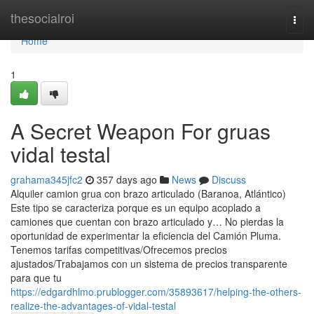
Home
thesocialroi
Togg
navi
Home
1
A Secret Weapon For gruas
vidal testal
grahama345jfc2
357 days ago
News
Discuss
Alquiler camion grua con brazo articulado (Baranoa, Atlántico)
Este tipo se caracteriza porque es un equipo acoplado a
camiones que cuentan con brazo articulado y… No pierdas la
oportunidad de experimentar la eficiencia del Camión Pluma.
Tenemos tarifas competitivas/Ofrecemos precios
ajustados/Trabajamos con un sistema de precios transparente
para que tu
https://edgardhlmo.prublogger.com/35893617/helping-the-others-
realize-the-advantages-of-vidal-testal