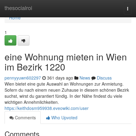
Home
thesocialroi
Togg
navi
Home
1
eine Wohnung mieten in Wien
im Bezirk 1220
pennyyuwn602297
361 days ago
News
Discuss
Wien bietet eine gute Auswahl an Wohnungen zur Anmietung.
Sofern du nach einem neuen Zuhause in diesem schönen Bezirk
suchst, wirst du garantiert fündig. In der Nähe findest du viele
wichtigen Annehmlichkeiten.
https://keithdosm959938.eveowiki.com/user
Comments
Who Upvoted
Comments