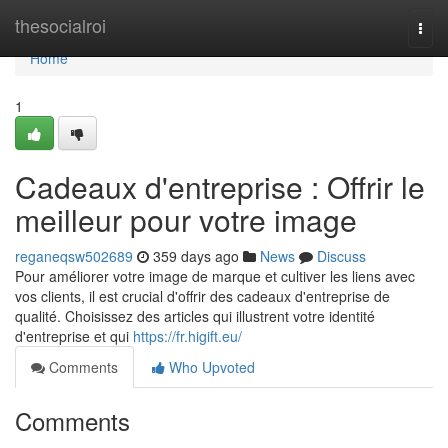
Home
thesocialroi
Togg
navi
Home
1
Cadeaux d'entreprise : Offrir le
meilleur pour votre image
reganeqsw502689
359 days ago
News
Discuss
Pour améliorer votre image de marque et cultiver les liens avec
vos clients, il est crucial d'offrir des cadeaux d'entreprise de
qualité. Choisissez des articles qui illustrent votre identité
d'entreprise et qui
https://fr.higift.eu/
Comments
Who Upvoted
Comments