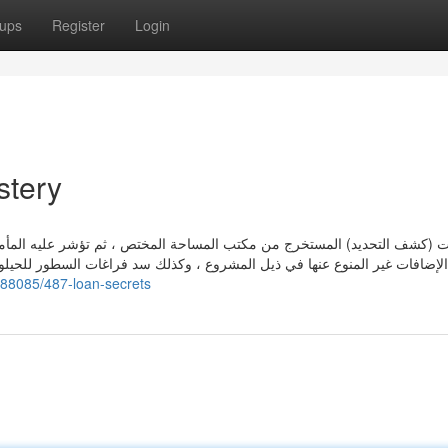
ups
Register
Login
stery
ات (كشف التحديد) المستخرج من مكتب المساحة المختص ، ثم تؤشر عليه المأمور
الإضافات غير المنوع عنها في ذيل المشروع ، وكذلك سد فراغات السطور للحيل . Not
6588085/487-loan-secrets