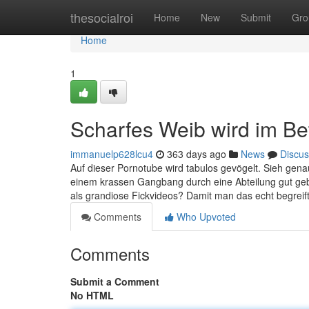
Home
thesocialroi
Home
New
Submit
Gro
Home
1
Scharfes Weib wird im B
immanuelp628lcu4
363 days ago
News
Discus
Auf dieser Pornotube wird tabulos gevögelt. Sieh genau
einem krassen Gangbang durch eine Abteilung gut ge
als grandiose Fickvideos? Damit man das echt begreift
Comments
Who Upvoted
Comments
Submit a Comment
No HTML