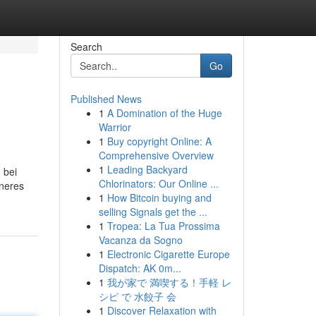
Search
Go
Published News
1
A Domination of the Huge
Warrior
1
Buy copyright Online: A
Comprehensive Overview
1
Leading Backyard
 bei
Chlorinators: Our Online ...
neres
1
How Bitcoin buying and
selling Signals get the ...
1
Tropea: La Tua Prossima
Vacanza da Sogno
1
Electronic Cigarette Europe
Dispatch: AK 0m...
1
我が家で 満喫する！手軽 レ
シピ で 水餃子 会
1
Discover Relaxation with