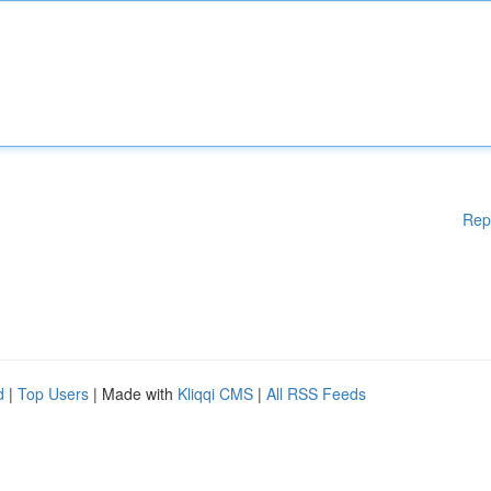
Rep
d
|
Top Users
| Made with
Kliqqi CMS
|
All RSS Feeds