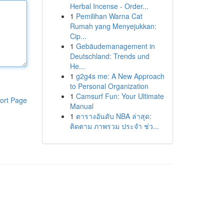
Herbal Incense - Order...
1
Pemilihan Warna Cat
Rumah yang Menyejukkan:
Cip...
1
Gebäudemanagement in
Deutschland: Trends und
He...
1
g2g4s me: A New Approach
to Personal Organization
1
Camsurf Fun: Your Ultimate
ort Page
Manual
1
ตารางอันดับ NBA ล่าสุด:
ติดตาม ภาพรวม ประจำ ช่ว...