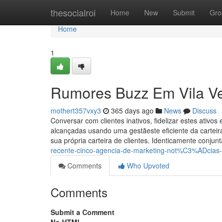
Home
thesocialroi
Home
New
Submit
Gro
Home
1
Rumores Buzz Em Vila Ve
mothert357vxy3
365 days ago
News
Discuss
Conversar com clientes inativos, fidelizar estes ativos
alcançadas usando uma gestãeste eficiente da carteir
sua própria carteira de clientes. Identicamente conj
recente-cinco-agencia-de-marketing-not%C3%ADcias
Comments
Who Upvoted
Comments
Submit a Comment