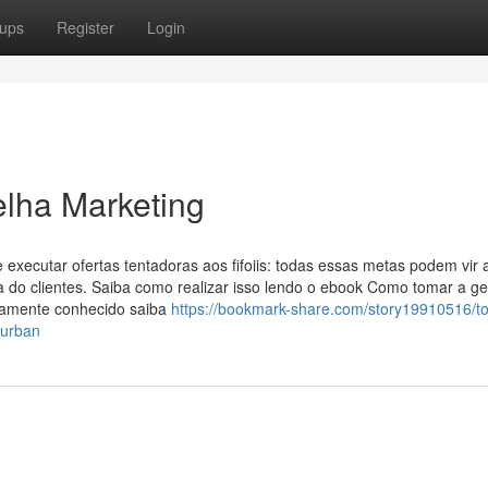
ups
Register
Login
lha Marketing
 e executar ofertas tentadoras aos fifoiis: todas essas metas podem vir 
a do clientes. Saiba como realizar isso lendo o ebook Como tomar a ge
untamente conhecido saiba
https://bookmark-share.com/story19910516/t
-urban