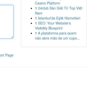
Casino Platform
1
24club Sàn Giải Trí Top Việt
Nam
1
İstanbul'da Eşlik Hizmetleri
1
SEO: Your Website's
Visibility Blueprint
1
A plataforma para quem
não abre mão de um cupo...
ort Page