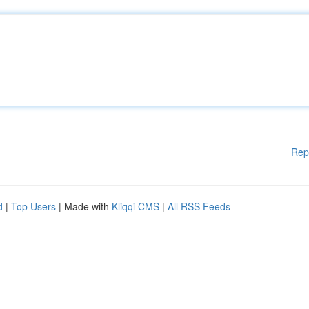
Rep
d
|
Top Users
| Made with
Kliqqi CMS
|
All RSS Feeds