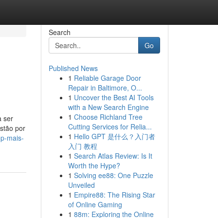
Search
Go
Published News
1
Reliable Garage Door
Repair in Baltimore, O...
1
Uncover the Best AI Tools
with a New Search Engine
1
Choose Richland Tree
a ser
Cutting Services for Relia...
stão por
1
Hello GPT 是什么？入门者
op-mais-
入门 教程
1
Search Atlas Review: Is It
Worth the Hype?
1
Solving ee88: One Puzzle
Unveiled
1
Empire88: The Rising Star
of Online Gaming
1
88m: Exploring the Online