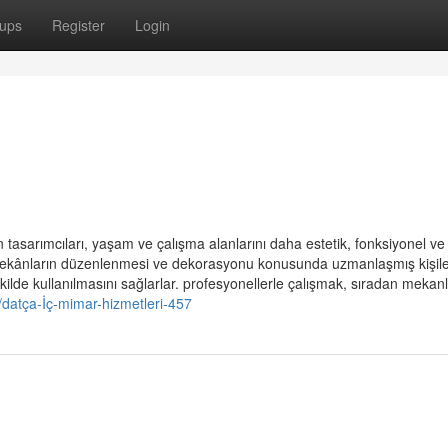
ups
Register
Login
tasarımcıları, yaşam ve çalışma alanlarını daha estetik, fonksiyonel ve
r, mekânların düzenlenmesi ve dekorasyonu konusunda uzmanlaşmış kişile
ilde kullanılmasını sağlarlar. profesyonellerle çalışmak, sıradan mekanl
/datça-İç-mimar-hizmetleri-457