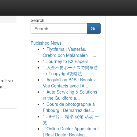
Search
Go
Published News
1
Flyttfirma i Västerås,
Örebro och Mälardalen – ...
1
Journey to K2 Papers
1
入金不要ボーナスで簡単勝
つ！copyright攻略法
1
Acquisition B2B : Boostez
rdir ve
Vos Contacts avec l'A...
a...
1
Auto Servicing & Solutions
in the Guildford a...
1
Cours de photographie à
Fribourg : Démarrez dès...
1
J9平台： 精彩 促销 活动 一
览
1
Online Doctor Appointment
| Best Doctor Booking...