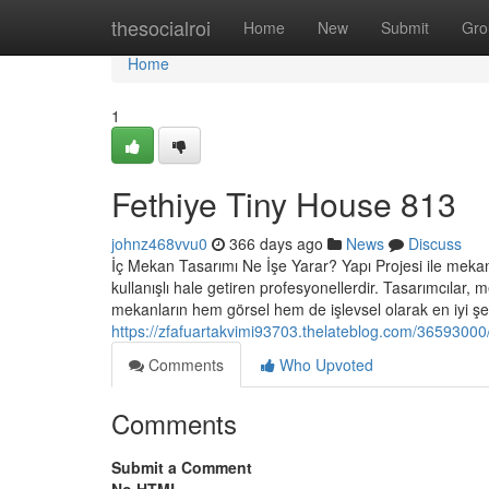
Home
thesocialroi
Home
New
Submit
Gro
Home
1
Fethiye Tiny House 813
johnz468vvu0
366 days ago
News
Discuss
İç Mekan Tasarımı Ne İşe Yarar? Yapı Projesi ile mekan 
kullanışlı hale getiren profesyonellerdir. Tasarımcıla
mekanların hem görsel hem de işlevsel olarak en iyi şek
https://zfafuartakvimi93703.thelateblog.com/36593000
Comments
Who Upvoted
Comments
Submit a Comment