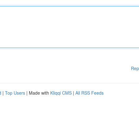
Rep
d
|
Top Users
| Made with
Kliqqi CMS
|
All RSS Feeds