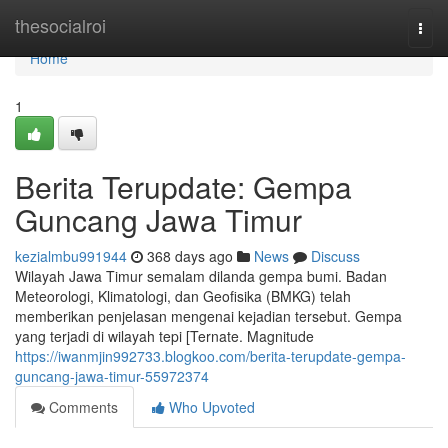
Home
thesocialroi
Togg
navi
Home
1
Berita Terupdate: Gempa
Guncang Jawa Timur
kezialmbu991944
368 days ago
News
Discuss
Wilayah Jawa Timur semalam dilanda gempa bumi. Badan
Meteorologi, Klimatologi, dan Geofisika (BMKG) telah
memberikan penjelasan mengenai kejadian tersebut. Gempa
yang terjadi di wilayah tepi [Ternate. Magnitude
https://iwanmjin992733.blogkoo.com/berita-terupdate-gempa-
guncang-jawa-timur-55972374
Comments
Who Upvoted