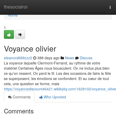
Home
thesocialroi
Tog
nav
Home
1
Voyance olivier
eleanord689zzz2
388 days ago
News
Discuss
La voyance laquelle Clermont-Ferrand, au rythme de votre
matériel Certaines Âges nous bousculent. On ne inclus plus bien
ce qu’on ressent. On perd le fil. Les des occasions de faire la fête
se superposent, les émotions se confondent. Et au cœur de tout
cela, une question se forme, mais
https://voyancediscount46421.wikibyby.com/1629102/voyance_olivie
Comments
Who Upvoted
Comments