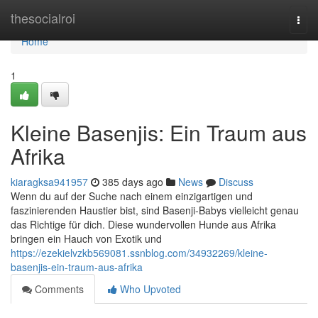
Home
thesocialroi
Togg
navi
Home
1
Kleine Basenjis: Ein Traum aus
Afrika
kiaragksa941957
385 days ago
News
Discuss
Wenn du auf der Suche nach einem einzigartigen und
faszinierenden Haustier bist, sind Basenji-Babys vielleicht genau
das Richtige für dich. Diese wundervollen Hunde aus Afrika
bringen ein Hauch von Exotik und
https://ezekielvzkb569081.ssnblog.com/34932269/kleine-
basenjis-ein-traum-aus-afrika
Comments
Who Upvoted