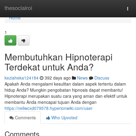
Home
thesocialroi
Togg
navi
Home
1
Membutuhkan Hipnoterapi
Terdekat untuk Anda?
keziaheka124184
392 days ago
News
Discuss
Apakah Anda mengalami kesulitan dalam aspek tertentu dalam
hidup Anda? Mungkin pengobatan hipnosis dapat membantu!
Hipnoterapi merupakan suatu cara yang aman dan efektif untuk
membantu Anda mencapai tujuan Anda dengan
https://nellwcxd079578.hyperionwiki.com/user
Comments
Who Upvoted
Comments