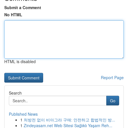
Submit a Comment
No HTML
HTML is disabled
Report Page
Search
Go
Published News
1
처방전 없이 비아그라 구매: 안전하고 합법적인 방...
1
Zindeyasam.net Web Sitesi Sağlıklı Yaşam Reh...