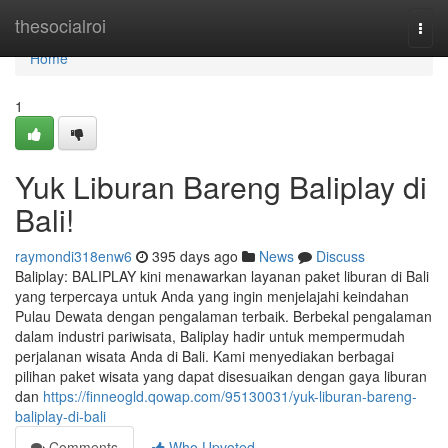
Home
thesocialroi
Togg
navi
Home
1
Yuk Liburan Bareng Baliplay di
Bali!
raymondi318enw6
395 days ago
News
Discuss
Baliplay: BALIPLAY kini menawarkan layanan paket liburan di Bali
yang terpercaya untuk Anda yang ingin menjelajahi keindahan
Pulau Dewata dengan pengalaman terbaik. Berbekal pengalaman
dalam industri pariwisata, Baliplay hadir untuk mempermudah
perjalanan wisata Anda di Bali. Kami menyediakan berbagai
pilihan paket wisata yang dapat disesuaikan dengan gaya liburan
dan
https://finneogld.qowap.com/95130031/yuk-liburan-bareng-
baliplay-di-bali
Comments
Who Upvoted