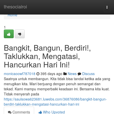
Home
thesocialroi
Togg
navi
Home
1
Bangkit, Bangun, Berdiri!,
Taklukkan, Mengatasi,
Hancurkan Hari Ini!
monicaoowf787018
395 days ago
News
Discuss
Saatnya untuk membangun. Kita tidak bisa tandai ketika ada yang
merugikan kita. Mari berjuang dengan penuh semangat dan
tekad. Kami mampu memperbaiki keadaan ini. Bersama kita kuat.
Tidak menyerah pada
https://saulsowa623681.luwebs.com/36876086/bangkit-bangun-
berdiri-taklukkan-mengatasi-hancurkan-hari-ini
Comments
Who Upvoted