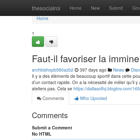
Home
thesocialroi
Home
New
Submit
Gro
Home
1
Faut-il favoriser la immine
archbishopb580azb2
397 days ago
News
Disc
Il y a des éléments de beaucoup sportif dans cette po
d’un contact rapide. On a la nécessité de mêler qu’il 
ateliers pas. Cela se
https://dallasolfvj.blogtov.com/1
Comments
Who Upvoted
Comments
Submit a Comment
No HTML