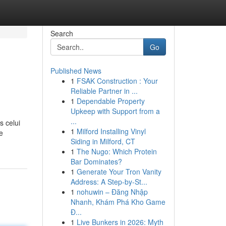
Search
Go
Published News
1
FSAK Construction : Your
Reliable Partner in ...
1
Dependable Property
Upkeep with Support from a
...
s celui
1
Milford Installing Vinyl
e
Siding in Milford, CT
1
The Nugo: Which Protein
Bar Dominates?
1
Generate Your Tron Vanity
Address: A Step-by-St...
1
nohuwin – Đăng Nhập
Nhanh, Khám Phá Kho Game
Đ...
1
Live Bunkers in 2026: Myth