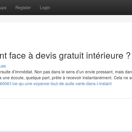
ups
Register
Login
nt face à devis gratuit intérieure ?
uss
ursuite d’immédiat. Non pas dans le sens d’un envie pressant, mais dan
y a une écoute, quelque part, prête à recevoir instantanément. Cela ne s
6560061/ce-qu-une-voyance-tout-de-suite-varie-dans-l-instant