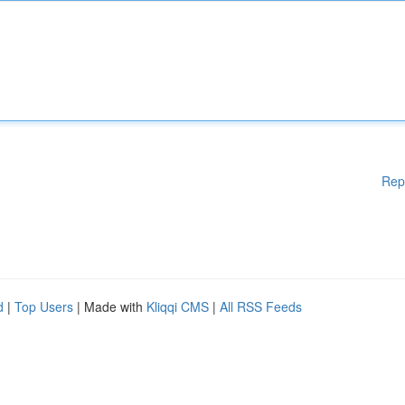
Rep
d
|
Top Users
| Made with
Kliqqi CMS
|
All RSS Feeds