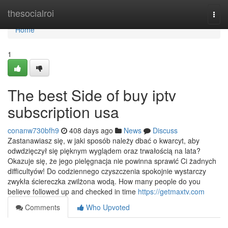
Home
thesocialroi
Togg
navi
Home
1
The best Side of buy iptv
subscription usa
conanw730bfh9
408 days ago
News
Discuss
Zastanawiasz się, w jaki sposób należy dbać o kwarcyt, aby
odwdzięczył się pięknym wyglądem oraz trwałością na lata?
Okazuje się, że jego pielęgnacja nie powinna sprawić Ci żadnych
difficultyów! Do codziennego czyszczenia spokojnie wystarczy
zwykła ściereczka zwilżona wodą. How many people do you
believe followed up and checked in time
https://getmaxtv.com
Comments
Who Upvoted