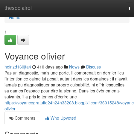
Home
thesocialroi
To
na
Home
1
Voyance olivier
heinzd160jta4
410 days ago
News
Discuss
Pas un diagnostic, mais une porte. Il comprenait en dernier lieu
l'intention ce calme lui pesait autant dans les domaines : il n’avait
jamais pu diagnostiquer sa propre culpabilité, ni offrir lesquelles
sa dames l’espace pour dire la sienne. Dans les évènements
suivants, il a pris le temps d’écrire une
https://voyancegratuite24h24h33208.blogpixi.com/36015248/voyanc
olivier
Comments
Who Upvoted
Comments