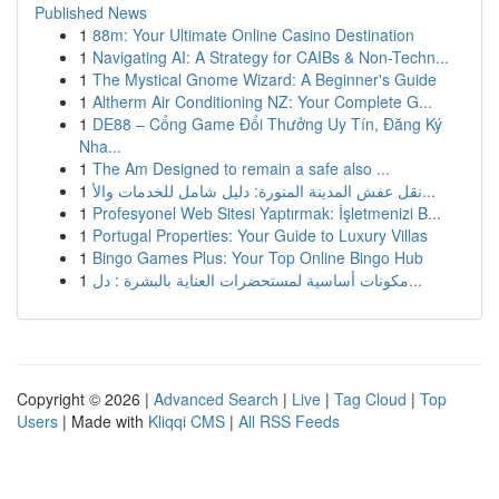
Published News
1
88m: Your Ultimate Online Casino Destination
1
Navigating AI: A Strategy for CAIBs & Non-Techn...
1
The Mystical Gnome Wizard: A Beginner's Guide
1
Altherm Air Conditioning NZ: Your Complete G...
1
DE88 – Cổng Game Đổi Thưởng Uy Tín, Đăng Ký
Nha...
1
The Am Designed to remain a safe also ...
1
نقل عفش المدينة المنورة: دليل شامل للخدمات والأ...
1
Profesyonel Web Sitesi Yaptırmak: İşletmenizi B...
1
Portugal Properties: Your Guide to Luxury Villas
1
Bingo Games Plus: Your Top Online Bingo Hub
1
مكونات أساسية لمستحضرات العناية بالبشرة : دل...
Copyright © 2026 |
Advanced Search
|
Live
|
Tag Cloud
|
Top
Users
| Made with
Kliqqi CMS
|
All RSS Feeds