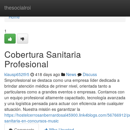
Home
thesocialroi
Home
1
Cobertura Sanitaria
Profesional
klausp652tfr5
418 days ago
News
Discuss
Smprofesional se destaca como una empresa líder dedicada a
brindar atención médica de primer nivel, orientada tanto a
particulares como a grandes eventos o empresas. Contamos con
un equipo profesional altamente capacitado, tecnología avanzada
y una logística pensada para actuar con eficiencia ante cualquier
situación. Nuestra misión es garantizar la
https://hostelcerrosanbernardosal45900.link4blogs.com/56766912/p
sanitaria-en-concursos-music
Comments
Who Upvoted