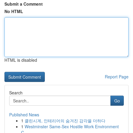
Submit a Comment
No HTML
HTML is disabled
Report Page
Search
Go
Published News
1
클린시계, 인테리어의 숨겨진 감각을 더하다
1
Westminster Same-Sex Hostile Work Environment
C...