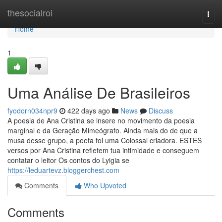
Home
thesocialroi
Togg
navi
Home
1
Uma Análise De Brasileiros
fyodorn034npr9
422 days ago
News
Discuss
A poesia de Ana Cristina se insere no movimento da poesia
marginal e da Geração Mimeógrafo. Ainda mais do de que a
musa desse grupo, a poeta foi uma Colossal criadora. ESTES
versos por Ana Cristina refletem tua intimidade e conseguem
contatar o leitor Os contos do Lyigia se
https://leduartevz.bloggerchest.com
Comments
Who Upvoted
Comments