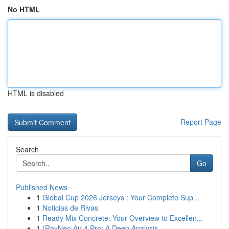
No HTML
HTML is disabled
Report Page
Search
Go
Published News
1
Global Cup 2026 Jerseys : Your Complete Sup...
1
Noticias de Rivas
1
Ready Mix Concrete: Your Overview to Excellen...
1
{RayNeo Air 4 Pro: A Deep Analysis