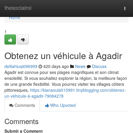
Home
thesocialroi
Togg
navi
Home
1
Obtenez un véhicule à Agadir
delilahluqi096999
420 days ago
News
Discuss
Agadir est connue pour ses plages magnifiques et son climat
ensoleillé. Si vous souhaitez explorer la région, la meilleure façon
de une grande flexibilité. Vous pourrez visiter les villages côtiers
pittoresques,
https://kianaoula015991.tinyblogging.com/obtenez-
un-véhicule-à-agadir-79084278
Comments
Who Upvoted
Comments
Submit a Comment