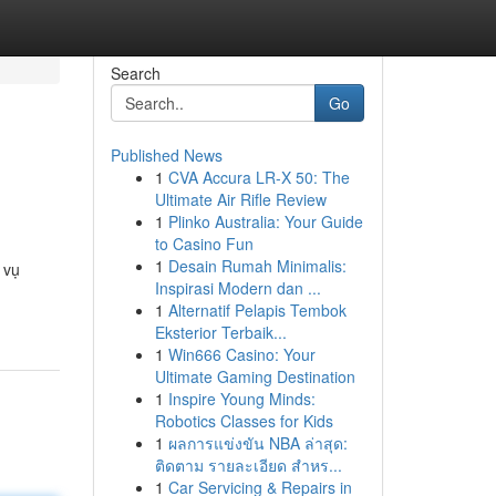
Search
Go
Published News
1
CVA Accura LR-X 50: The
Ultimate Air Rifle Review
1
Plinko Australia: Your Guide
to Casino Fun
1
Desain Rumah Minimalis:
 vụ
Inspirasi Modern dan ...
1
Alternatif Pelapis Tembok
Eksterior Terbaik...
1
Win666 Casino: Your
Ultimate Gaming Destination
1
Inspire Young Minds:
Robotics Classes for Kids
1
ผลการแข่งขัน NBA ล่าสุด:
ติดตาม รายละเอียด สำหร...
1
Car Servicing & Repairs in