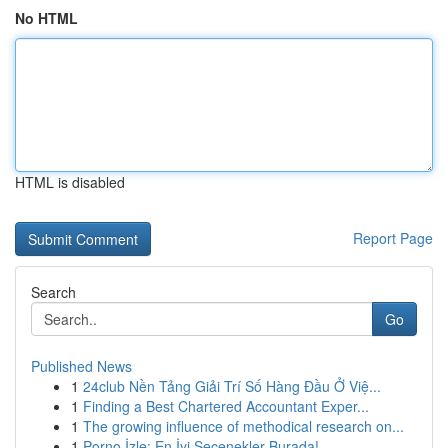
No HTML
HTML is disabled
Report Page
Search
Go
Published News
1
24club Nền Tảng Giải Trí Số Hàng Đầu Ở Việ...
1
Finding a Best Chartered Accountant Exper...
1
The growing influence of methodical research on...
1
Porno İzle: En İyi Seçenekler Burada!