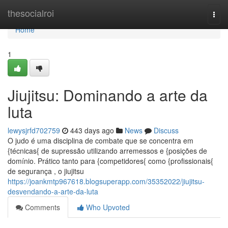
Home
thesocialroi
Togg
navi
Home
1
Jiujitsu: Dominando a arte da
luta
lewysjrfd702759
443 days ago
News
Discuss
O judo é uma disciplina de combate que se concentra em
{técnicas{ de supressão utilizando arremessos e {posições de
domínio. Prático tanto para {competidores{ como {profissionais{
de segurança , o jiujitsu
https://joankmtp967618.blogsuperapp.com/35352022/jiujitsu-
desvendando-a-arte-da-luta
Comments
Who Upvoted