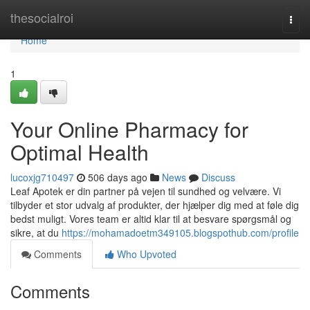
Home
thesocialroi
Togg
navi
Home
1
Your Online Pharmacy for
Optimal Health
lucoxjg710497
506 days ago
News
Discuss
Leaf Apotek er din partner på vejen til sundhed og velvære. Vi
tilbyder et stor udvalg af produkter, der hjælper dig med at føle dig
bedst muligt. Vores team er altid klar til at besvare spørgsmål og
sikre, at du
https://mohamadoetm349105.blogspothub.com/profile
Comments
Who Upvoted
Comments