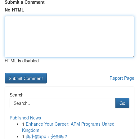
Submit a Comment
No HTML
HTML is disabled
Report Page
Search
Go
Published News
1
Enhance Your Career: APM Programs United
Kingdom
1
商小信app：安全吗？