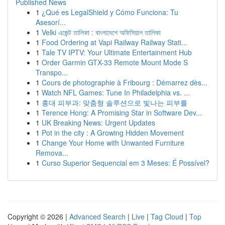
Published News
1
¿Qué es LegalShield y Cómo Funciona: Tu
Asesorí...
1
Velki এজেন্ট তালিকা : বাংলাদেশে অফিসিয়াল তালিকা
1
Food Ordering at Vapi Railway Railway Stati...
1
Tale TV IPTV: Your Ultimate Entertainment Hub
1
Order Garmin GTX-33 Remote Mount Mode S
Transpo...
1
Cours de photographie à Fribourg : Démarrez dès...
1
Watch NFL Games: Tune In Philadelphia vs. ...
1
홍대 피부과: 맞춤형 솔루션으로 빛나는 피부를
1
Terence Hong: A Promising Star in Software Dev...
1
UK Breaking News: Urgent Updates
1
Pot in the city : A Growing Hidden Movement
1
Change Your Home with Unwanted Furniture
Remova...
1
Curso Superior Sequencial em 3 Meses: É Possível?
Copyright © 2026 |
Advanced Search
|
Live
|
Tag Cloud
|
Top