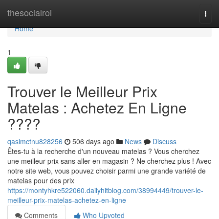
Home
thesocialroi
Togg
navi
Home
1
Trouver le Meilleur Prix
Matelas : Achetez En Ligne
????️
qasimctnu828256
506 days ago
News
Discuss
Êtes-tu à la recherche d'un nouveau matelas ? Vous cherchez
une meilleur prix sans aller en magasin ? Ne cherchez plus ! Avec
notre site web, vous pouvez choisir parmi une grande variété de
matelas pour des prix
https://montyhkre522060.dailyhitblog.com/38994449/trouver-le-
meilleur-prix-matelas-achetez-en-ligne
Comments
Who Upvoted