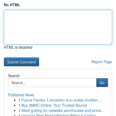
No HTML
HTML is disabled
Report Page
Search
Go
Published News
1
Future Fambo: L'évolution d'un soldat chrétien ...
1
Buy 3MMC Online: Your Trusted Source
1
Steel grating for catwalks warehouses and proce...
1
Uncover Web-Based Medical Billing & Coding ...