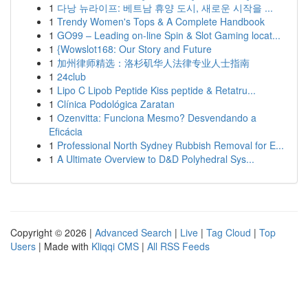
1
다낭 뉴라이프: 베트남 휴양 도시, 새로운 시작을 ...
1
Trendy Women's Tops & A Complete Handbook
1
GO99 – Leading on-line Spin & Slot Gaming locat...
1
{Wowslot168: Our Story and Future
1
加州律师精选：洛杉矶华人法律专业人士指南
1
24club
1
Lipo C Lipob Peptide Kiss peptide & Retatru...
1
Clínica Podológica Zaratan
1
Ozenvitta: Funciona Mesmo? Desvendando a
Eficácia
1
Professional North Sydney Rubbish Removal for E...
1
A Ultimate Overview to D&D Polyhedral Sys...
Copyright © 2026 |
Advanced Search
|
Live
|
Tag Cloud
|
Top
Users
| Made with
Kliqqi CMS
|
All RSS Feeds