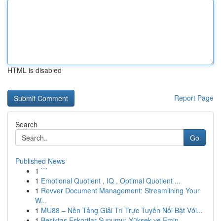
HTML is disabled
Report Page
Search
Go
Published News
1
```
1
Emotional Quotient , IQ , Optimal Quotient ...
1
Revver Document Management: Streamlining Your
W...
1
MU88 – Nền Tảng Giải Trí Trực Tuyến Nổi Bật Với...
1
Beşiktaş Eskortlar Sunumu: Yüksek ve Emin