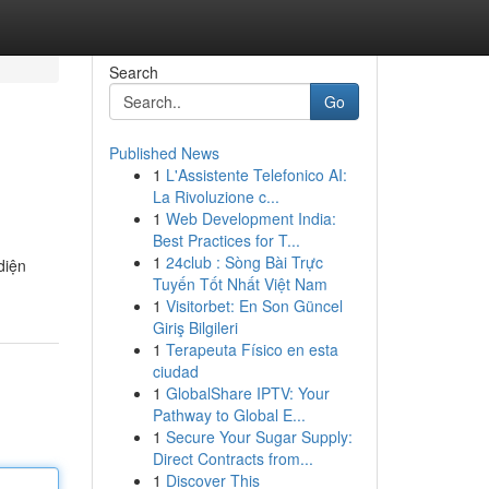
Search
Go
Published News
1
L'Assistente Telefonico AI:
La Rivoluzione c...
1
Web Development India:
Best Practices for T...
1
24club : Sòng Bài Trực
diện
Tuyến Tốt Nhất Việt Nam
1
Visitorbet: En Son Güncel
Giriş Bilgileri
1
Terapeuta Físico en esta
ciudad
1
GlobalShare IPTV: Your
Pathway to Global E...
1
Secure Your Sugar Supply:
Direct Contracts from...
1
Discover This