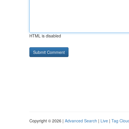
HTML is disabled
Copyright © 2026 |
Advanced Search
|
Live
|
Tag Clou