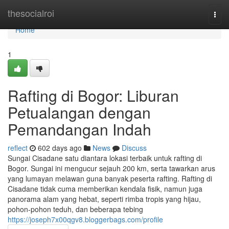
Home
thesocialroi
Togg
navi
Home
1
Rafting di Bogor: Liburan
Petualangan dengan
Pemandangan Indah
reflect
602 days ago
News
Discuss
Sungai Cisadane satu diantara lokasi terbaik untuk rafting di
Bogor. Sungai ini mengucur sejauh 200 km, serta tawarkan arus
yang lumayan melawan guna banyak peserta rafting. Rafting di
Cisadane tidak cuma memberikan kendala fisik, namun juga
panorama alam yang hebat, seperti rimba tropis yang hijau,
pohon-pohon teduh, dan beberapa tebing
https://joseph7x00qgv8.bloggerbags.com/profile