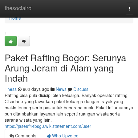
Home
thesocialroi
Togg
navi
Home
1
Paket Rafting Bogor: Serunya
Arung Jeram di Alam yang
Indah
illness
602 days ago
News
Discuss
Rafting bisa pula dicicipi oleh keluarga. Banyak operator rafting
Cisadane yang tawarkan paket keluarga dengan trayek yang
makin tenang serta pas untuk beberapa anak. Paket ini umumnya
pun ditambahkan layanan lain seperti ruangan wisata serta
sarana wisata yang lain.
https://jase8f44bsg3.wikistatement.com/user
Comments
Who Upvoted