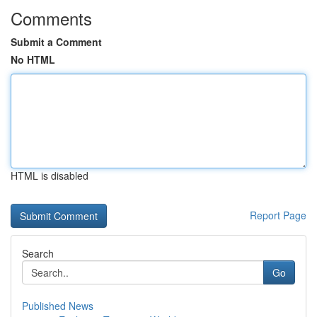
Comments
Submit a Comment
No HTML
HTML is disabled
Report Page
Search
Go
Published News