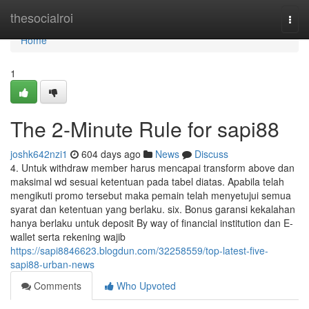
Home
thesocialroi
Togg
navi
Home
1
The 2-Minute Rule for sapi88
joshk642nzi1
604 days ago
News
Discuss
4. Untuk withdraw member harus mencapai transform above dan
maksimal wd sesuai ketentuan pada tabel diatas. Apabila telah
mengikuti promo tersebut maka pemain telah menyetujui semua
syarat dan ketentuan yang berlaku. six. Bonus garansi kekalahan
hanya berlaku untuk deposit By way of financial institution dan E-
wallet serta rekening wajib
https://sapi8846623.blogdun.com/32258559/top-latest-five-
sapi88-urban-news
Comments
Who Upvoted