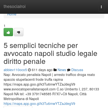
Home
thesocialroi
Togg
navi
Home
1
5 semplici tecniche per
avvocato napoli studio legale
diritto penale
abbiev110oco5
611 days ago
News
Discuss
Nap: Avvocato penalista Napoli | arresto traffico droga reato
spaccio stupefacenti frode truffa rapina
https://maps.app.goo.gl/k3Tu6mwYTZaJdegV9
www.avvocatopenalistanapoli.com C.so Umberto I, 237, 80133
Napoli NA tel: +39 3791748585 R7X7+C9 Napoli, Città
Metropolitana di Napoli
https://maps.app.goo.gl/k3Tu6mwYTZaJdegV9