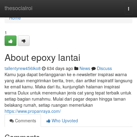
Home
thesocialroi
Togg
navi
Home
1
About epoxy lantai
tallentyrew456iko8
634 days ago
News
Discuss
Kamu juga dapat berlangganan ke e-newsletter inspirasi warna
yang akan mengirimkan berita, tren, dan artikel inspiratif langsung
ke email kamu. Maka dari itu, kunjungilah halaman inspirasi
warna Dulux untuk menemukan jenis cat yang tepat terbaik untuk
setiap bagian rumahmu. Mulai dari pagar depan hingga taman
belakang rumah, setiap ruangan memerlukan
https://www.propanraya.com/
Comments
Who Upvoted
Comments