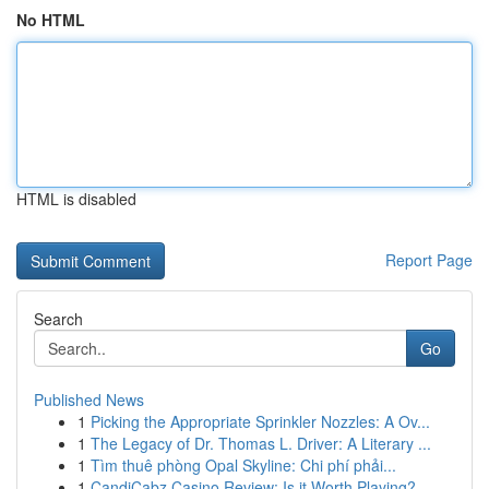
No HTML
HTML is disabled
Report Page
Search
Go
Published News
1
Picking the Appropriate Sprinkler Nozzles: A Ov...
1
The Legacy of Dr. Thomas L. Driver: A Literary ...
1
Tìm thuê phòng Opal Skyline: Chi phí phải...
1
CandiCabz Casino Review: Is it Worth Playing?