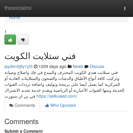
Home
thesocialroi
Togg
navi
Home
1
فني ستلايت الكويت
jayden5j8y1yf3
1209 days ago
News
Discuss
فني ستلايت هندي الكويت المحترف والمبدع في فك واصلاح وصيانة
وتركيب كافة أنواع الأطباق والدشات والصحون والستلايتات العادية أو
المركزية كما يعمل أيضا على برمجة وتوليف واضافة ترددات القنوات
الحديثة ومنها القنوات الأخبارية أو الرياضية ويقدم خدمة تجديد الاشتراك
في بي ان سبورت
https://satkuwait.com/
Comments
Who Upvoted
Comments
Submit a Comment