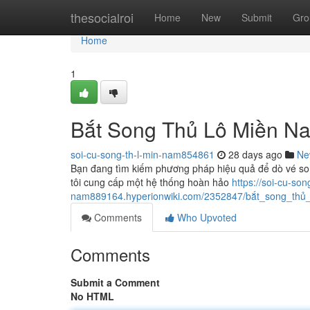
Home
thesocialroi
Home
New
Submit
Gro
Home
1
Bắt Song Thủ Lô Miền Na
soi-cu-song-th-l-min-nam854861
28 days ago
Ne
Bạn đang tìm kiếm phương pháp hiệu quả để dò vé s
tôi cung cấp một hệ thống hoàn hảo
https://soi-cu-son
nam889164.hyperionwiki.com/2352847/bắt_song_th
Comments
Who Upvoted
Comments
Submit a Comment
No HTML