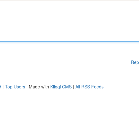
Rep
d
|
Top Users
| Made with
Kliqqi CMS
|
All RSS Feeds