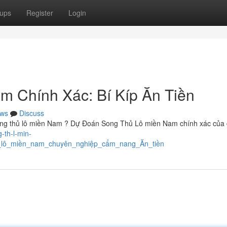
ups
Register
Login
m Chính Xác: Bí Kíp Ăn Tiền
ws
Discuss
ong thủ lô miền Nam ? Dự Đoán Song Thủ Lô miền Nam chính xác của
g-th-l-min-
ủ_lô_miền_nam_chuyên_nghiệp_cẩm_nang_Ăn_tiền