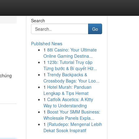
Search
Go
Published News
1
88i Casino: Your Ultimate
Online Gaming Destina...
1
123b: Tutorial Truy cập
Từng bước & Bí quyết Hữ...
1
Trendy Backpacks &
 chúng
Crossbody Bags: Your Loo...
1
Hotel Murah: Panduan
Lengkap & Tips Hemat
1
Catfolk Ascetics: A Kitty
Way to Understanding
1
Boost Your SMM Business:
Wholesale Panels Expla...
1
{Ratudepo: Mengenal Lebih
Dekat Sosok Inspiratif