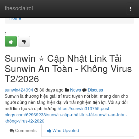
Home
thesocialroi
Togg
navi
Home
1
Sunwin ⭐️ Cập Nhật Link Tải
Sunwin An Toàn - Không Virus
T2/2026
sunwin424994
30 days ago
News
Discuss
Sunwin là thương hiệu giải trí trực tuyến nổi bật, mang đến cho
người dùng nền tảng hiện đại và trải nghiệm tiện lợi. Với sự đổi
mới liên tục và định hướng
https://sunwin313755.post-
blogs.com/62969233/sunwin-cập-nhật-link-tải-sunwin-an-toàn-
không-virus-t2-2026
Comments
Who Upvoted