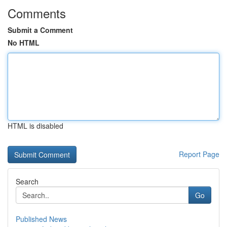
Comments
Submit a Comment
No HTML
HTML is disabled
Report Page
Search
Go
Published News