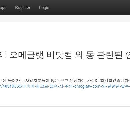
ups
Register
Login
의! 오메글랫 비닷컴 와 동 관련된 
tv.com 에 들어가는 사용자분들이 많은 보고 계신다는 사실이 확인되었습니다 
ozz.com/40319655/네이버-링크로-접속-시-주의-omeglatv-com-와-관련된-알