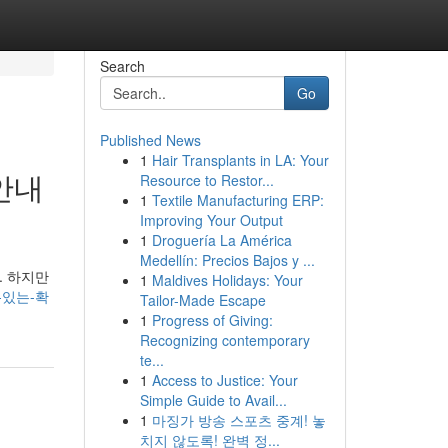
Search
Go
Published News
1
Hair Transplants in LA: Your
안내
Resource to Restor...
1
Textile Manufacturing ERP:
Improving Your Output
1
Droguería La América
Medellín: Precios Bajos y ...
. 하지만
1
Maldives Holidays: Your
수-있는-확
Tailor-Made Escape
1
Progress of Giving:
Recognizing contemporary
te...
1
Access to Justice: Your
Simple Guide to Avail...
1
마징가 방송 스포츠 중계! 놓
치지 않도록! 완벽 정...