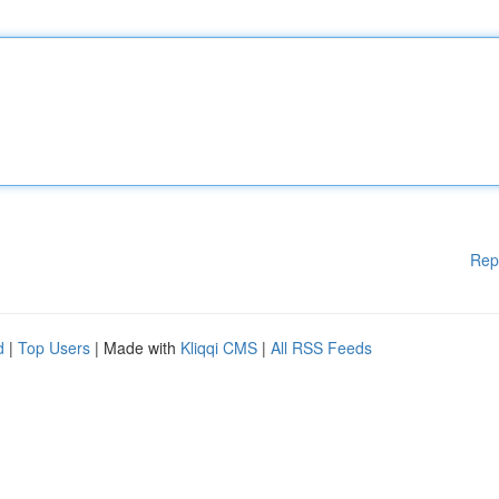
Rep
d
|
Top Users
| Made with
Kliqqi CMS
|
All RSS Feeds