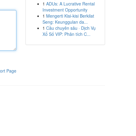
1
ADUs: A Lucrative Rental
Investment Opportunity
1
Mengerti Kisi-kisi Berkilat
Seng: Keunggulan da...
1
Cầu chuyên sâu · Dịch Vụ
Xổ Số VIP: Phân tích C...
ort Page