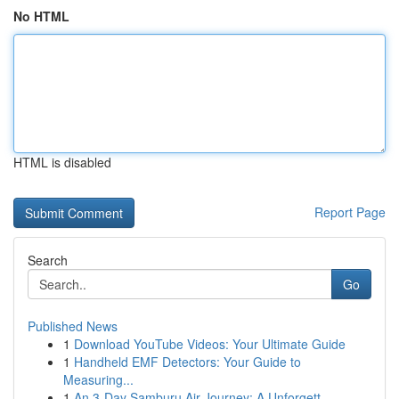
No HTML
HTML is disabled
Report Page
Search
Go
Published News
1
Download YouTube Videos: Your Ultimate Guide
1
Handheld EMF Detectors: Your Guide to
Measuring...
1
An 3-Day Samburu Air Journey: A Unforgett...