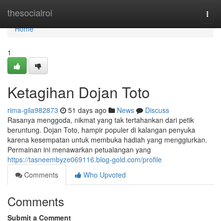
Home
thesocialroi
Togg
navi
Home
1
Ketagihan Dojan Toto
rima-gila982873
51 days ago
News
Discuss
Rasanya menggoda, nikmat yang tak tertahankan dari petik
beruntung. Dojan Toto, hampir populer di kalangan penyuka
karena kesempatan untuk membuka hadiah yang menggiurkan.
Permainan ini menawarkan petualangan yang
https://tasneembyze069116.blog-gold.com/profile
Comments
Who Upvoted
Comments
Submit a Comment