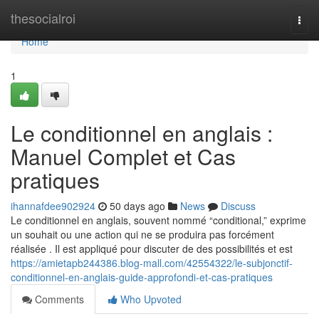
Home
thesocialroi
Togg
navi
Home
1
Le conditionnel en anglais :
Manuel Complet et Cas
pratiques
ihannafdee902924
50 days ago
News
Discuss
Le conditionnel en anglais, souvent nommé “conditional,” exprime
un souhait ou une action qui ne se produira pas forcément
réalisée . Il est appliqué pour discuter de des possibilités et est
https://amietapb244386.blog-mall.com/42554322/le-subjonctif-
conditionnel-en-anglais-guide-approfondi-et-cas-pratiques
Comments
Who Upvoted