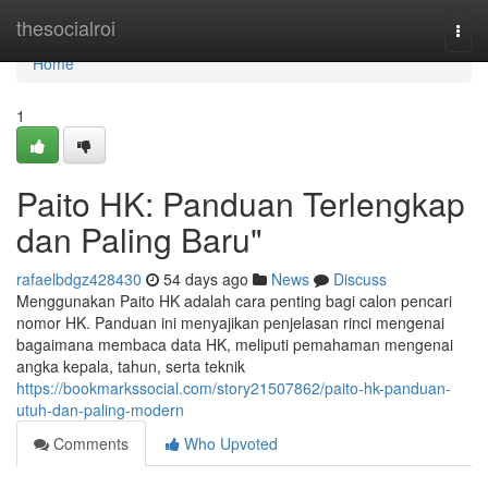
Home
thesocialroi
Togg
navi
Home
1
Paito HK: Panduan Terlengkap
dan Paling Baru"
rafaelbdgz428430
54 days ago
News
Discuss
Menggunakan Paito HK adalah cara penting bagi calon pencari
nomor HK. Panduan ini menyajikan penjelasan rinci mengenai
bagaimana membaca data HK, meliputi pemahaman mengenai
angka kepala, tahun, serta teknik
https://bookmarkssocial.com/story21507862/paito-hk-panduan-
utuh-dan-paling-modern
Comments
Who Upvoted