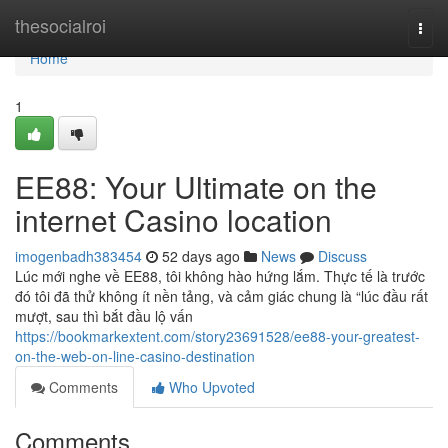
Home
thesocialroi
Togg
navi
Home
1
EE88: Your Ultimate on the
internet Casino location
imogenbadh383454
52 days ago
News
Discuss
Lúc mới nghe về EE88, tôi không hào hứng lắm. Thực tế là trước
đó tôi đã thử không ít nền tảng, và cảm giác chung là “lúc đầu rất
mượt, sau thì bắt đầu lộ vấn
https://bookmarkextent.com/story23691528/ee88-your-greatest-
on-the-web-on-line-casino-destination
Comments
Who Upvoted
Comments