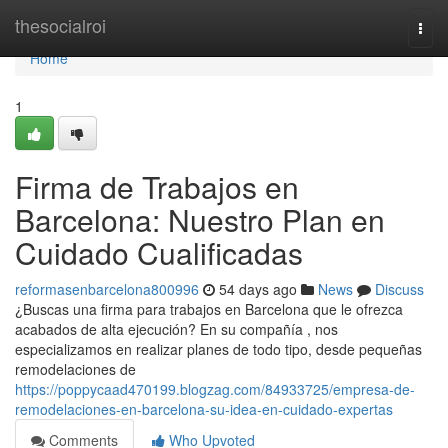
Home
thesocialroi
Togg
navi
Home
1
Firma de Trabajos en
Barcelona: Nuestro Plan en
Cuidado Cualificadas
reformasenbarcelona800996
54 days ago
News
Discuss
¿Buscas una firma para trabajos en Barcelona que le ofrezca
acabados de alta ejecución? En su compañía , nos
especializamos en realizar planes de todo tipo, desde pequeñas
remodelaciones de
https://poppycaad470199.blogzag.com/84933725/empresa-de-
remodelaciones-en-barcelona-su-idea-en-cuidado-expertas
Comments
Who Upvoted