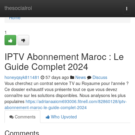
Home
thesocialroi
Togg
navi
Home
1
IPTV Abonnement Maroc : Le
Guide Complet 2024
honeyqsyk811481
57 days ago
News
Discuss
Vous cherchez un contrat service TV au Royaume pour l'année ?
Ce dossier exhaustif vous présente tout ce que vous devez
connaître sur les solutions disponibles. Nous analysons les plus
populaires
https://adrianaaicm693006.fitnell.com/82860128/iptv-
abonnement-maroc-le-guide-complet-2024
Comments
Who Upvoted
Comments