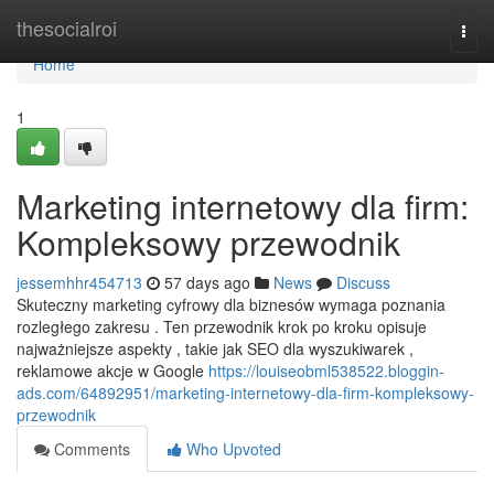
Home
thesocialroi
Togg
navi
Home
1
Marketing internetowy dla firm:
Kompleksowy przewodnik
jessemhhr454713
57 days ago
News
Discuss
Skuteczny marketing cyfrowy dla biznesów wymaga poznania
rozległego zakresu . Ten przewodnik krok po kroku opisuje
najważniejsze aspekty , takie jak SEO dla wyszukiwarek ,
reklamowe akcje w Google
https://louiseobml538522.bloggin-
ads.com/64892951/marketing-internetowy-dla-firm-kompleksowy-
przewodnik
Comments
Who Upvoted