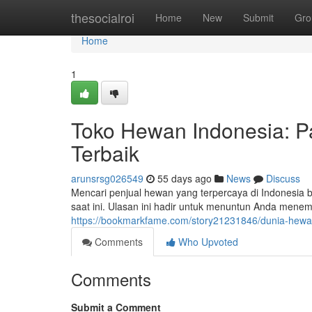
Home
thesocialroi
Home
New
Submit
Gro
Home
1
Toko Hewan Indonesia: 
Terbaik
arunsrsg026549
55 days ago
News
Discuss
Mencari penjual hewan yang terpercaya di Indonesia b
saat ini. Ulasan ini hadir untuk menuntun Anda mene
https://bookmarkfame.com/story21231846/dunia-hewan-
Comments
Who Upvoted
Comments
Submit a Comment