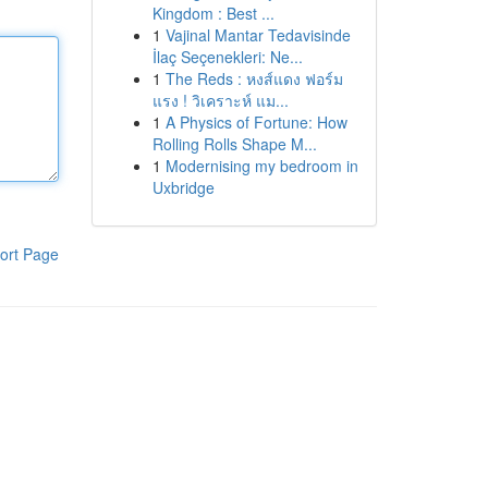
Kingdom : Best ...
1
Vajinal Mantar Tedavisinde
İlaç Seçenekleri: Ne...
1
The Reds : หงส์แดง ฟอร์ม
แรง ! วิเคราะห์ แม...
1
A Physics of Fortune: How
Rolling Rolls Shape M...
1
Modernising my bedroom in
Uxbridge
ort Page