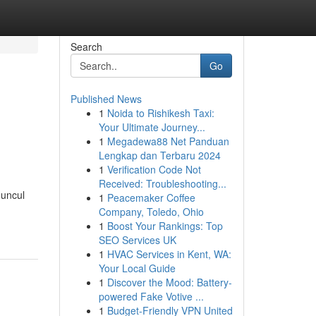
Search
Go
Published News
1
Noida to Rishikesh Taxi:
Your Ultimate Journey...
1
Megadewa88 Net Panduan
Lengkap dan Terbaru 2024
1
Verification Code Not
Received: Troubleshooting...
muncul
1
Peacemaker Coffee
Company, Toledo, Ohio
1
Boost Your Rankings: Top
SEO Services UK
1
HVAC Services in Kent, WA:
Your Local Guide
1
Discover the Mood: Battery-
powered Fake Votive ...
1
Budget-Friendly VPN United