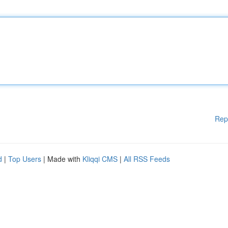
Rep
d
|
Top Users
| Made with
Kliqqi CMS
|
All RSS Feeds