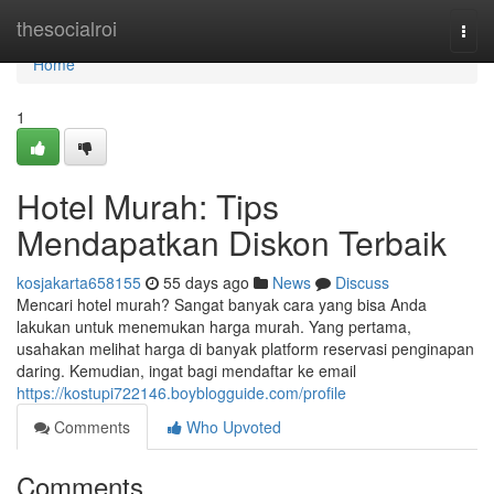
Home
thesocialroi
Togg
navi
Home
1
Hotel Murah: Tips
Mendapatkan Diskon Terbaik
kosjakarta658155
55 days ago
News
Discuss
Mencari hotel murah? Sangat banyak cara yang bisa Anda
lakukan untuk menemukan harga murah. Yang pertama,
usahakan melihat harga di banyak platform reservasi penginapan
daring. Kemudian, ingat bagi mendaftar ke email
https://kostupi722146.boyblogguide.com/profile
Comments
Who Upvoted
Comments