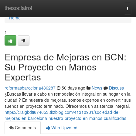
Home
thesocialroi
Togg
navi
Home
1
Empresa de Mejoras en BCN:
Su Proyecto en Manos
Expertas
reformasbarcelona486287
56 days ago
News
Discuss
¿Buscas llevar a cabo un remodelación integral en su hogar en la
ciudad ? En nuestra de mejoras, somos expertos en convertir sus
sueños en proyecto terminado. Ofrecemos un asistencia integral,
https://craigbdti674653.tkzblog.com/41310931/sociedad-de-
mejoras-en-barcelona-nuestro-proyecto-en-manos-cualificadas
Comments
Who Upvoted