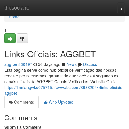
Home
thesocialroi
Togg
navi
Home
1
Links Oficiais: AGGBET
agg-bet830497
56 days ago
News
Discuss
Esta página serve como hub oficial de verificação das nossas
redes e perfis externos, garantindo que você está seguindo os
canais oficiais da AGGBET Canais Verificados: Website Oficial:
https://finniangwke075715.frewwebs.com/39832044/links-oficiais-
aggbet
Comments
Who Upvoted
Comments
Submit a Comment