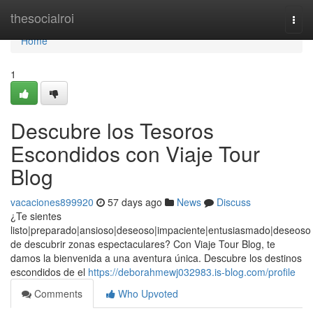
Home
thesocialroi
Togg
navi
Home
1
Descubre los Tesoros
Escondidos con Viaje Tour
Blog
vacaciones899920
57 days ago
News
Discuss
¿Te sientes
listo|preparado|ansioso|deseoso|impaciente|entusiasmado|deseoso
de descubrir zonas espectaculares? Con Viaje Tour Blog, te
damos la bienvenida a una aventura única. Descubre los destinos
escondidos de el
https://deborahmewj032983.is-blog.com/profile
Comments
Who Upvoted